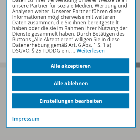
unsere Partner für soziale Medien, Werbung und
Analysen weiter. Unserer Partner führen diese
Empfehlungen der Redaktion
Informationen möglicherweise mit weiteren
Daten zusammen, die Sie ihnen bereitgestellt
haben oder die sie im Rahmen Ihrer Nutzung der
Dienste gesammelt haben. Durch Betätigen des
Benachrichtigungs-Service
Buttons „Alle Akzeptieren“ willigen Sie in diese
Datenerhebung gemäß Art. 6 Abs. 1 S. 1 a)
DSGVO, § 25 TDDDG ein.
…
Weiterlesen
Alle akzeptieren
Alle ablehnen
Sofort profitieren
Einstellungen bearbeiten
Zum Newsletter anmelden
Impressum