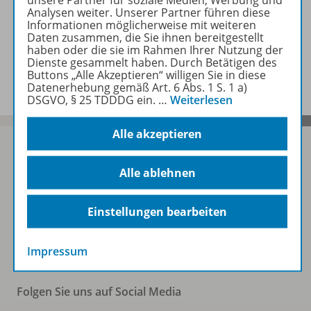
unsere Partner für soziale Medien, Werbung und
Zugehörige Produkte
Analysen weiter. Unserer Partner führen diese
Informationen möglicherweise mit weiteren
Daten zusammen, die Sie ihnen bereitgestellt
haben oder die sie im Rahmen Ihrer Nutzung der
Dienste gesammelt haben. Durch Betätigen des
Benachrichtigungs-Service
Buttons „Alle Akzeptieren“ willigen Sie in diese
Datenerhebung gemäß Art. 6 Abs. 1 S. 1 a)
DSGVO, § 25 TDDDG ein.
…
Weiterlesen
Alle akzeptieren
Alle ablehnen
Sofort profitieren
Einstellungen bearbeiten
Zum Newsletter anmelden
Impressum
Folgen Sie uns auf Social Media