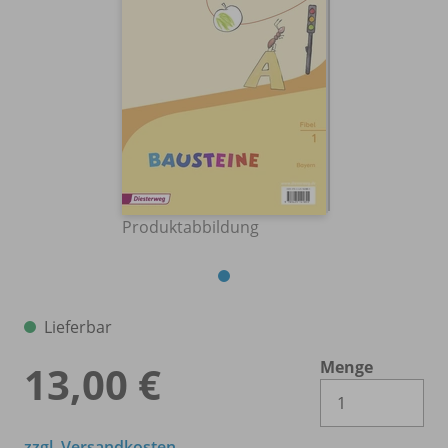
Produktabbildung
Lieferbar
Menge
13,00 €
Es 
zzgl. Versandkosten