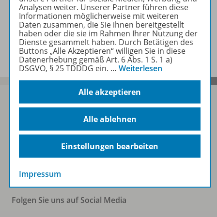
Zugehörige Produkte
Analysen weiter. Unserer Partner führen diese
Informationen möglicherweise mit weiteren
Daten zusammen, die Sie ihnen bereitgestellt
haben oder die sie im Rahmen Ihrer Nutzung der
Benachrichtigungs-Service
Dienste gesammelt haben. Durch Betätigen des
Buttons „Alle Akzeptieren“ willigen Sie in diese
Datenerhebung gemäß Art. 6 Abs. 1 S. 1 a)
DSGVO, § 25 TDDDG ein.
…
Weiterlesen
Alle akzeptieren
Alle ablehnen
Sofort profitieren
Einstellungen bearbeiten
Zum Newsletter anmelden
Impressum
Folgen Sie uns auf Social Media