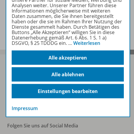
unsere Partner für soziale Medien, Werbung und
Zugehörige Produkte
Analysen weiter. Unserer Partner führen diese
Informationen möglicherweise mit weiteren
Daten zusammen, die Sie ihnen bereitgestellt
haben oder die sie im Rahmen Ihrer Nutzung der
Dienste gesammelt haben. Durch Betätigen des
Benachrichtigungs-Service
Buttons „Alle Akzeptieren“ willigen Sie in diese
Datenerhebung gemäß Art. 6 Abs. 1 S. 1 a)
DSGVO, § 25 TDDDG ein.
…
Weiterlesen
Alle akzeptieren
Alle ablehnen
Sofort profitieren
Einstellungen bearbeiten
Zum Newsletter anmelden
Impressum
Folgen Sie uns auf Social Media