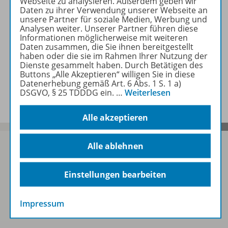
Webseite zu analysieren. Außerdem geben wir
Beschreibung
Daten zu ihrer Verwendung unserer Webseite an
unsere Partner für soziale Medien, Werbung und
Analysen weiter. Unserer Partner führen diese
Informationen möglicherweise mit weiteren
Zugehörige Produkte
Daten zusammen, die Sie ihnen bereitgestellt
haben oder die sie im Rahmen Ihrer Nutzung der
Dienste gesammelt haben. Durch Betätigen des
Buttons „Alle Akzeptieren“ willigen Sie in diese
Datenerhebung gemäß Art. 6 Abs. 1 S. 1 a)
Benachrichtigungs-Service
DSGVO, § 25 TDDDG ein.
…
Weiterlesen
Alle akzeptieren
Alle ablehnen
Sofort profitieren
Einstellungen bearbeiten
Impressum
Zum Newsletter anmelden