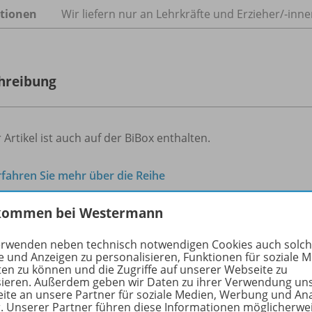
tionen
Wir liefern nur an Lehrkräfte und Erzieher/
-inne
hreibung
 Artikel ist auch auf der BiBox enthalten.
rfahren Sie mehr über die Reihe
kommen bei Westermann
hörige Produkte
erwenden neben technisch notwendigen Cookies auch solc
e und Anzeigen zu personalisieren, Funktionen für soziale 
ten zu können und die Zugriffe auf unserer Webseite zu
sieren. Außerdem geben wir Daten zu ihrer Verwendung un
ite an unsere Partner für soziale Medien, Werbung und An
Notting Hill Gate - Bisherige
r. Unserer Partner führen diese Informationen möglicherwe