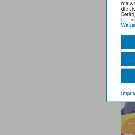
mit w
die s
Betäti
Daten
Weite
Impr