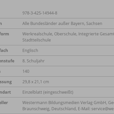
978-3-425-14944-8
n
Alle Bundesländer außer Bayern, Sachsen
form
Werkrealschule, Oberschule, Integrierte Gesam
Stadtteilschule
fach
Englisch
enstufe
8. Schuljahr
n
140
ssung
29,8 x 21,1 cm
ndart
Einzelblatt (eingeschweißt)
ller
Westermann Bildungsmedien Verlag GmbH, Geo
Braunschweig, Deutschland, E-Mail: service@w