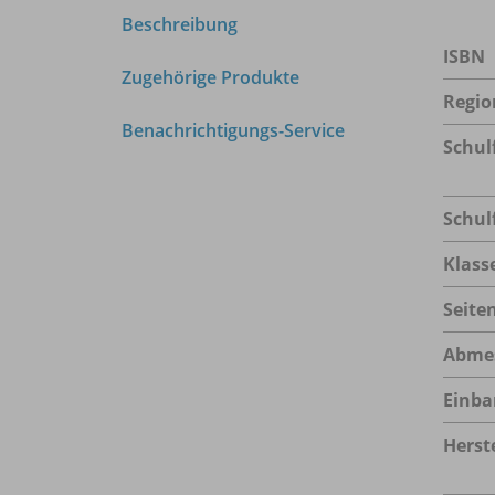
Beschreibung
ISBN
Zugehörige Produkte
Regio
Benachrichtigungs-Service
Schul
Schul
Klass
Seite
Abme
Einba
Herste