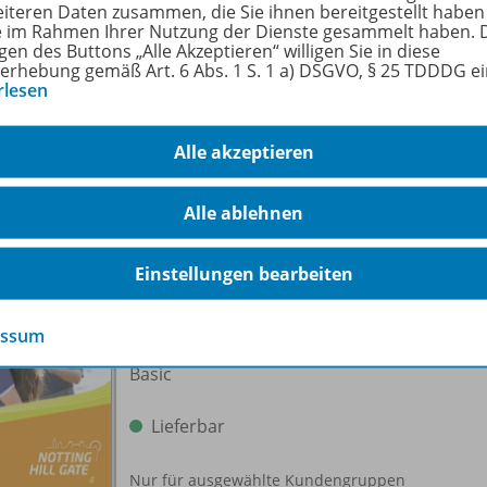
Ausgabe
978-
eiteren Daten zusammen, die Sie ihnen bereitgestellt haben
Inklusions- und Fördermaterialien 4
ie im Rahmen Ihrer Nutzung der Dienste gesammelt haben. 
gen des Buttons „Alle Akzeptieren“ willigen Sie in diese
mit Audio-CD
erhebung gemäß Art. 6 Abs. 1 S. 1 a) DSGVO, § 25 TDDDG e
rlesen
Lieferbar
Alle akzeptieren
Alle ablehnen
Einstellungen bearbeiten
Notting Hill Gate - Bisherige
Ausgabe
978-
essum
Lehrerfassung zum Textbook 4
Basic
Lieferbar
Nur für ausgewählte Kundengruppen