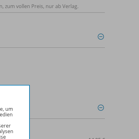
n, zum vollen Preis, nur ab Verlag.
he, um
Medien
serer
alysen
ise