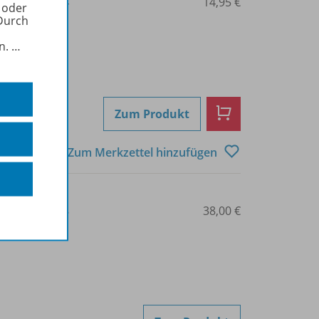
3-425-14674-4
14,95 €
 oder
Durch
in.
…
Zum Produkt
Zum Merkzettel hinzufügen
3-425-13996-8
38,00 €