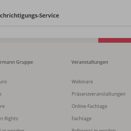
chrichtigungs-Service
ermann Gruppe
Veranstaltungen
uns
Webinare
e
Präsenzveranstaltungen
ere
Online-Fachtage
gn Rights
Fachtage
/
-in werden
Referent/
-in werden