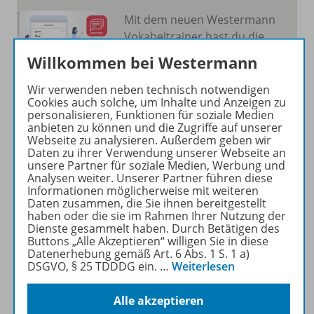
Mit dem neuen Westermann
Vokabeltrainer hast du die
Vokabeln zu deinem
Willkommen bei Westermann
Westermann Schulbuch
immer auf dem Smartphone
Wir verwenden neben technisch notwendigen
Cookies auch solche, um Inhalte und Anzeigen zu
oder Tablet dabei.
personalisieren, Funktionen für soziale Medien
anbieten zu können und die Zugriffe auf unserer
Mehr erfahren
Webseite zu analysieren. Außerdem geben wir
Daten zu ihrer Verwendung unserer Webseite an
unsere Partner für soziale Medien, Werbung und
Analysen weiter. Unserer Partner führen diese
Informationen möglicherweise mit weiteren
Daten zusammen, die Sie ihnen bereitgestellt
haben oder die sie im Rahmen Ihrer Nutzung der
Produktinformationen
Dienste gesammelt haben. Durch Betätigen des
Buttons „Alle Akzeptieren“ willigen Sie in diese
Datenerhebung gemäß Art. 6 Abs. 1 S. 1 a)
DSGVO, § 25 TDDDG ein.
…
Weiterlesen
Beschreibung
Alle akzeptieren