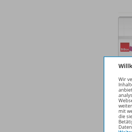
Will
Wir v
Inhalt
anbie
analy
Webse
weite
mit w
die s
Betäti
Daten