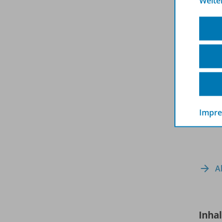
Weite
Impr
A
Inha