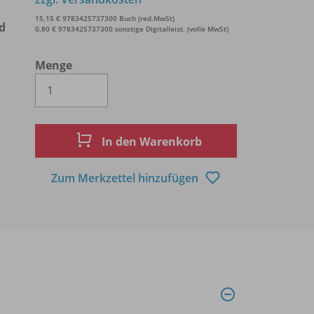
15,15 € 9783425737300 Buch (red.MwSt)
d
0,80 € 9783425737300 sonstige Digitalleist. (volle MwSt)
Menge
Es wird eine Zahl größer oder gleich 1 
In den Warenkorb
Zum Merkzettel hinzufügen