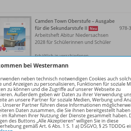
Camden Town Oberstufe – Ausgabe
für die Sekundarstufe II
978-
Neu
Arbeitsheft Abitur Niedersachsen
2028 für Schülerinnen und Schüler
Erhältlich in verschiedenen
Lizenzformen
kommen bei Westermann
Lieferbar
erwenden neben technisch notwendigen Cookies auch solc
e und Anzeigen zu personalisieren, Funktionen für soziale 
ten zu können und die Zugriffe auf unserer Webseite zu
Ergänzende Digitalprodukte erhältlich
sieren. Außerdem geben wir Daten zu ihrer Verwendung un
ite an unsere Partner für soziale Medien, Werbung und An
r. Unserer Partner führen diese Informationen möglicherwe
eiteren Daten zusammen, die Sie ihnen bereitgestellt haben
ie im Rahmen Ihrer Nutzung der Dienste gesammelt haben. 
gen des Buttons „Alle Akzeptieren“ willigen Sie in diese
Camden Town Oberstufe – Ausgabe
erhebung gemäß Art. 6 Abs. 1 S. 1 a) DSGVO, § 25 TDDDG e