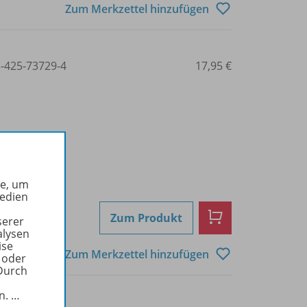
Zum Merkzettel hinzufügen
3-425-73729-4
17,95 €
he, um
Medien
Zum Produkt
serer
alysen
ise
Zum Merkzettel hinzufügen
 oder
Durch
in.
…