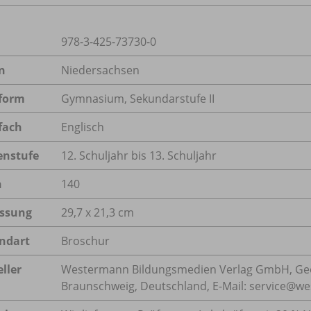
978-3-425-73730-0
n
Niedersachsen
form
Gymnasium, Sekundarstufe II
fach
Englisch
enstufe
12. Schuljahr bis 13. Schuljahr
n
140
ssung
29,7 x 21,3 cm
ndart
Broschur
ller
Westermann Bildungsmedien Verlag GmbH, Geo
Braunschweig, Deutschland, E-Mail: service@w