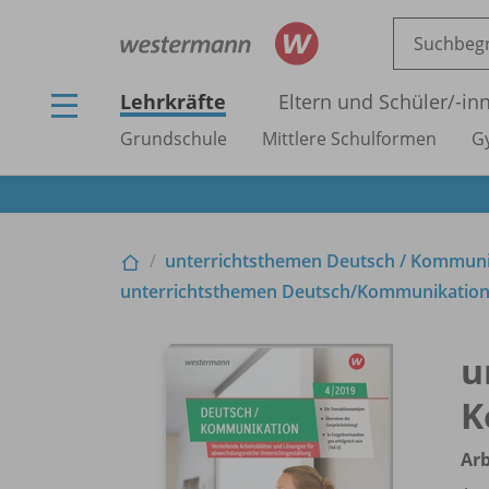
Lehrkräfte
Eltern und Schüler/
-in
Grundschule
Mittlere Schulformen
G
unterrichtsthemen Deutsch /
Kommunika
unterrichtsthemen Deutsch/
Kommunikation 
u
K
Arb