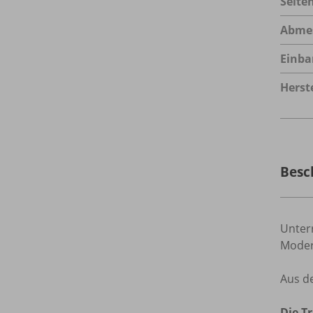
Seite
Abme
Einba
Herste
Besc
Unter
Moder
Aus de
Die T