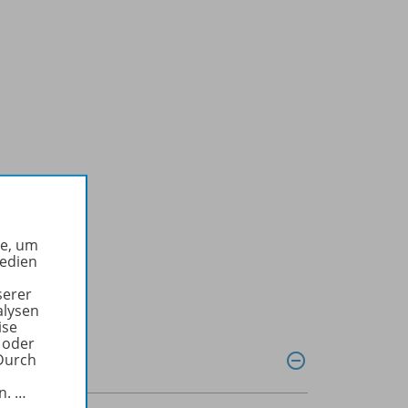
he, um
Medien
serer
alysen
ise
 oder
Durch
in.
…