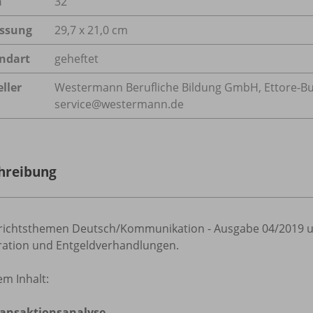
n
32
ssung
29,7 x 21,0 cm
ndart
geheftet
ller
Westermann Berufliche Bildung GmbH, Ettore-Bugat
service@westermann.de
hreibung
richtsthemen Deutsch/Kommunikation - Ausgabe 04/2019 u.
ation und Entgeldverhandlungen.
m Inhalt:
ransaktionsanalyse