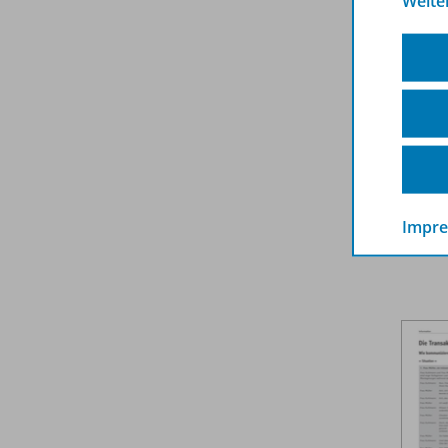
Weite
Impr