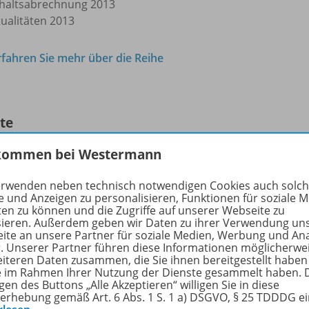
haltsabrechnung 2013
tualitäten 2013
rfahren Sie mehr über die Reihe
lte
kommen bei Westermann
erwenden neben technisch notwendigen Cookies auch solc
HOT-Gesamtausgabe 1 /
2013
e und Anzeigen zu personalisieren, Funktionen für soziale 
ten zu können und die Zugriffe auf unserer Webseite zu
sieren. Außerdem geben wir Daten zu ihrer Verwendung un
Dateigröße:
2,8 MB
ite an unsere Partner für soziale Medien, Werbung und An
Dateiformat:
PDF-Dokument
r. Unserer Partner führen diese Informationen möglicherwe
eiteren Daten zusammen, die Sie ihnen bereitgestellt haben
ie im Rahmen Ihrer Nutzung der Dienste gesammelt haben. 
gen des Buttons „Alle Akzeptieren“ willigen Sie in diese
erhebung gemäß Art. 6 Abs. 1 S. 1 a) DSGVO, § 25 TDDDG e