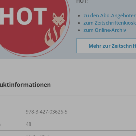
HOT
:
zu den Abo-Angebote
zum Zeitschriftenkiosk
zum Online-Archiv
Mehr zur Zeitschrif
uktinformationen
978-3-427-03626-5
n
48