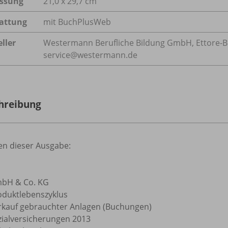
ssung
21,0 x 29,7 cm
attung
mit BuchPlusWeb
ller
Westermann Berufliche Bildung GmbH, Ettore-Buga
service@westermann.de
hreibung
n dieser Ausgabe:
bH & Co. KG
oduktlebenszyklus
rkauf gebrauchter Anlagen (Buchungen)
zialversicherungen 2013