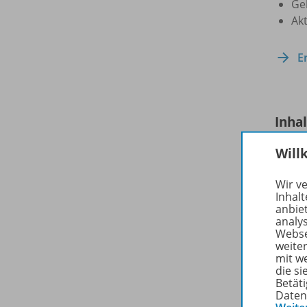
Ge
Ak
E
Inha
Will
Wir v
Inhalt
anbie
analy
Webse
weite
mit w
die s
Betäti
Daten