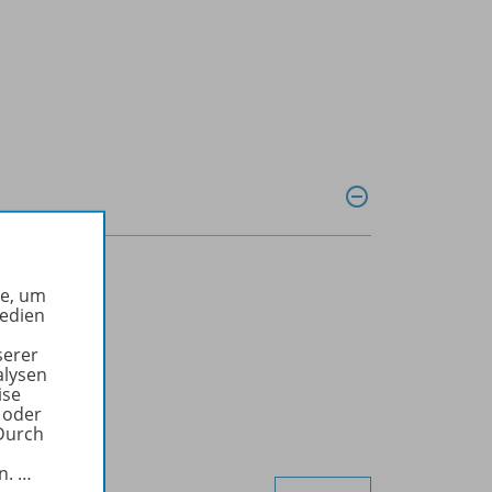
he, um
Medien
serer
alysen
ise
 oder
Durch
in.
…