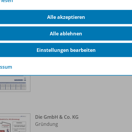
rlesen
Alle akzeptieren
Test: Kommanditgesellschaft
Alle ablehnen
Gesellschaftsvertrag, Firma,
Entstehung, Haftung
Einstellungen bearbeiten
Dateigröße:
51,8 kB
essum
Dateiformat:
PDF-Dokument
Die GmbH & Co. KG
Gründung