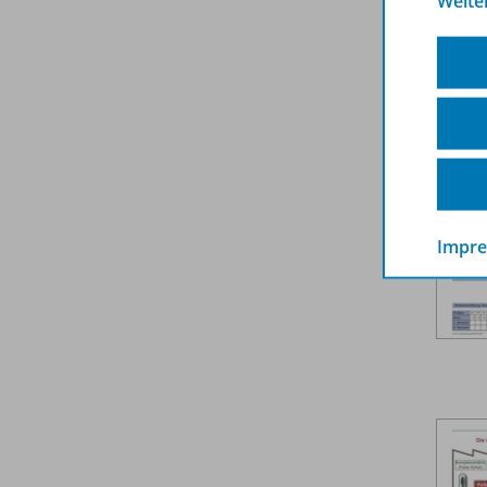
Weite
Impr