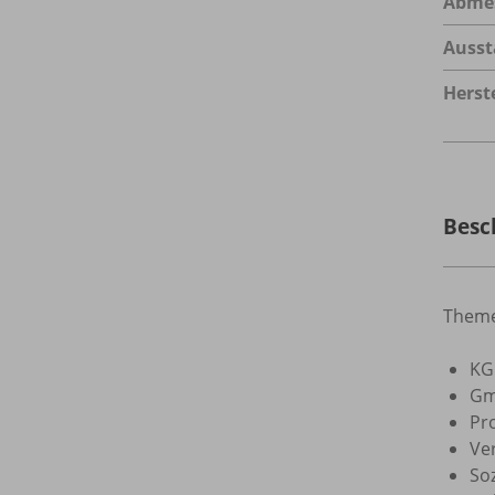
Abme
Ausst
Herste
Besc
Theme
KG
Gm
Pr
Ve
So