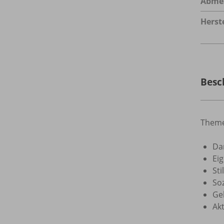
Abme
Herste
Besc
Theme
Da
Ei
Sti
So
Ge
Ak