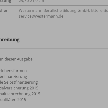
ssung
29,7 x 21,0 cm
ller
Westermann Berufliche Bildung GmbH, Ettore-Bugat
service@westermann.de
hreibung
n dieser Ausgabe:
rlehensformen
genfinanzierung
lle Selbstfinanzierung
zialversicherung 2015
haltsabrechnung 2015
tualitäten 2015