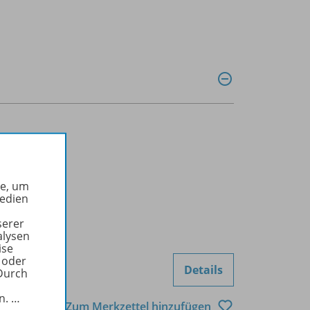
he, um
Medien
serer
alysen
ise
 oder
Details
Durch
in.
…
Zum Merkzettel hinzufügen