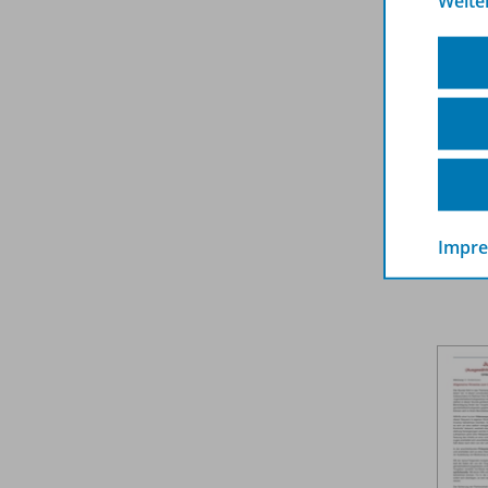
Weite
Impr