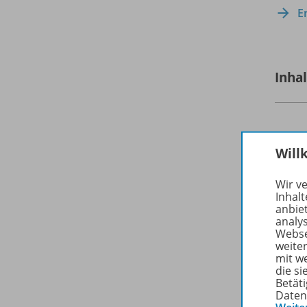
E
Inha
Will
Wir v
Inhalt
anbie
analy
Webse
weite
mit w
die s
Betäti
Daten