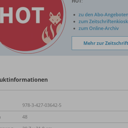
HOT
:
zu den Abo-Angebote
zum Zeitschriftenkiosk
zum Online-Archiv
Mehr zur Zeitschrif
uktinformationen
978-3-427-03642-5
n
48