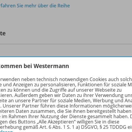
rfahren Sie mehr über die Reihe
lte
HOT - Unterrichtsmagazin für
kommen bei Westermann
Wirtschaftsfächer
Ausgabe 1 /
2015 - Gesamtheft
erwenden neben technisch notwendigen Cookies auch solc
e und Anzeigen zu personalisieren, Funktionen für soziale 
ten zu können und die Zugriffe auf unserer Webseite zu
Dateigröße:
4,2 MB
sieren. Außerdem geben wir Daten zu ihrer Verwendung un
Dateiformat:
PDF-Dokument
ite an unsere Partner für soziale Medien, Werbung und An
r. Unserer Partner führen diese Informationen möglicherwe
eiteren Daten zusammen, die Sie ihnen bereitgestellt haben
ie im Rahmen Ihrer Nutzung der Dienste gesammelt haben. 
gen des Buttons „Alle Akzeptieren“ willigen Sie in diese
erhebung gemäß Art. 6 Abs. 1 S. 1 a) DSGVO, § 25 TDDDG e