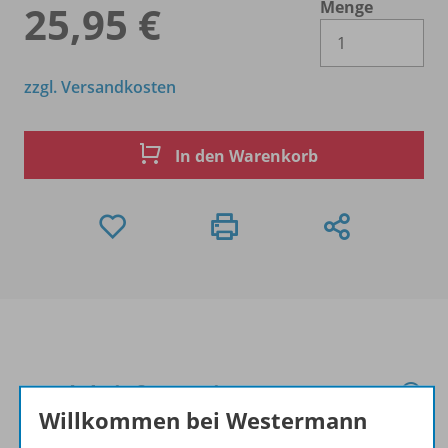
Menge
25,95 €
Es 
zzgl. Versandkosten
In den Warenkorb
Produktinformationen
Willkommen bei Westermann