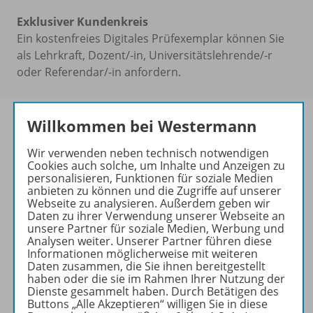
Exklusiver Kundenkreis
Ein kostenfreies Digitales Prüfexemplar können Sie
als Lehrkraft, Dozent/-in, Universitätslehrende/-r
oder Referendar/-in anfordern.
Willkommen bei Westermann
Passend dazu:
Wir verwenden neben technisch notwendigen
Cookies auch solche, um Inhalte und Anzeigen zu
personalisieren, Funktionen für soziale Medien
anbieten zu können und die Zugriffe auf unserer
Webseite zu analysieren. Außerdem geben wir
Daten zu ihrer Verwendung unserer Webseite an
unsere Partner für soziale Medien, Werbung und
Analysen weiter. Unserer Partner führen diese
Informationen möglicherweise mit weiteren
Daten zusammen, die Sie ihnen bereitgestellt
haben oder die sie im Rahmen Ihrer Nutzung der
Dienste gesammelt haben. Durch Betätigen des
Produktinformationen
Buttons „Alle Akzeptieren“ willigen Sie in diese