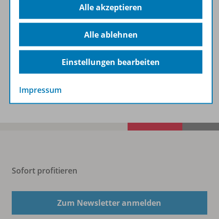
Alle akzeptieren
Zugehörige Produkte
Alle ablehnen
Digitale Unterrichtsmaterialien
Einstellungen bearbeiten
Benachrichtigungs-Service
Impressum
Sofort profitieren
Zum Newsletter anmelden