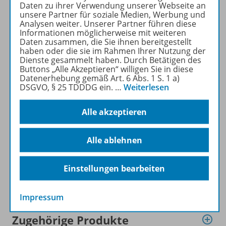
neuen Reihenkonzepten,
Daten zu ihrer Verwendung unserer Webseite an
passgenauen Lehrwerken
unsere Partner für soziale Medien, Werbung und
Analysen weiter. Unserer Partner führen diese
und dem neuen Lehrplan
Informationen möglicherweise mit weiteren
erhalten Sie auf unserer
Daten zusammen, die Sie ihnen bereitgestellt
Sonderseite!
haben oder die sie im Rahmen Ihrer Nutzung der
Dienste gesammelt haben. Durch Betätigen des
Buttons „Alle Akzeptieren“ willigen Sie in diese
Zur Sonderseite
Datenerhebung gemäß Art. 6 Abs. 1 S. 1 a)
DSGVO, § 25 TDDDG ein.
…
Weiterlesen
Alle akzeptieren
Produktinformationen
Alle ablehnen
Einstellungen bearbeiten
Beschreibung
Impressum
Zugehörige Produkte