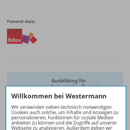
Passend dazu:
Ausbildung für
Industriekaufleute im
Wandel
Willkommen bei Westermann
Der neue Rahmenlehrplan für
Wir verwenden neben technisch notwendigen
Industriekaufleute ist
Cookies auch solche, um Inhalte und Anzeigen zu
veröffentlicht! Alle
personalisieren, Funktionen für soziale Medien
anbieten zu können und die Zugriffe auf unserer
Informationen zu unseren
Webseite zu analysieren. Außerdem geben wir