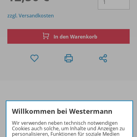
zzgl. Versandkosten
In den Warenkorb
Produktinformationen
Willkommen bei Westermann
Wir verwenden neben technisch notwendigen
Cookies auch solche, um Inhalte und Anzeigen zu
Beschreibung
personalisieren, Funktionen für soziale Medien