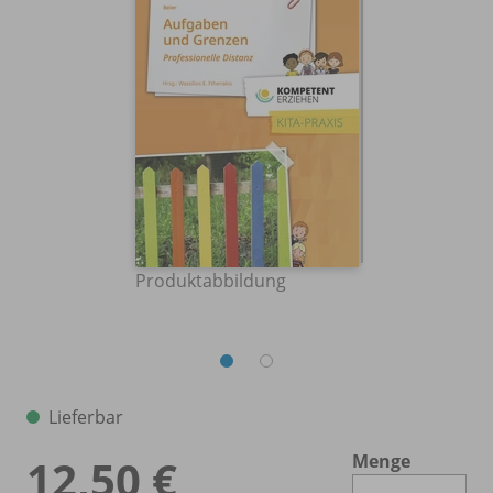
Produktabbildung
Lieferbar
Menge
12,50 €
Es 