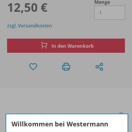
Menge
12,50 €
Es 
zzgl. Versandkosten
In den Warenkorb
Produktinformationen
Willkommen bei Westermann