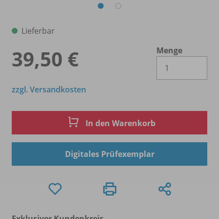
Lieferbar
Menge
39,50 €
Es 
zzgl. Versandkosten
In den Warenkorb
Digitales Prüfexemplar
Exklusiver Kundenkreis