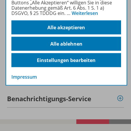
Buttons „Alle Akzeptieren“ willigen Sie in diese
Beschreibung
Datenerhebung gemäß Art. 6 Abs. 1 S. 1 a)
DSGVO, § 25 TDDDG ein.
…
Weiterlesen
Alle akzeptieren
Zugehörige Produkte
Alle ablehnen
Aktualisierung
Einstellungen bearbeiten
Digitale Unterrichtsmaterialien
Impressum
Benachrichtigungs-Service