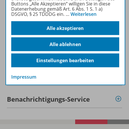
Buttons „Alle Akzeptieren“ willigen Sie in diese
Datenerhebung gemäß Art. 6 Abs. 1 S. 1 a)
Produktinformationen
DSGVO, § 25 TDDDG ein.
…
Weiterlesen
Alle akzeptieren
Beschreibung
Alle ablehnen
Zugehörige Produkte
Einstellungen bearbeiten
Digitale Unterrichtsmaterialien
Impressum
Benachrichtigungs-Service