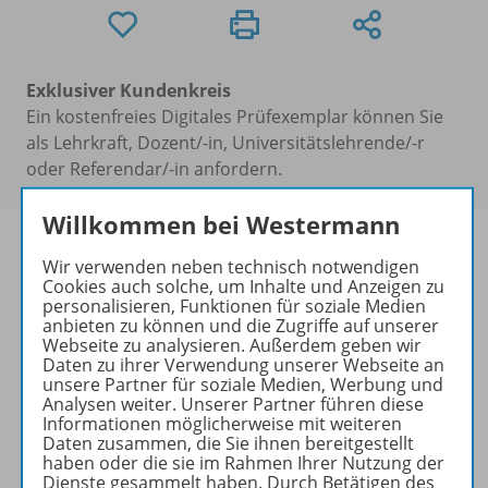
Exklusiver Kundenkreis
Ein kostenfreies Digitales Prüfexemplar können Sie
als Lehrkraft, Dozent/-in, Universitätslehrende/-r
oder Referendar/-in anfordern.
Willkommen bei Westermann
Wir verwenden neben technisch notwendigen
Cookies auch solche, um Inhalte und Anzeigen zu
Passend dazu:
personalisieren, Funktionen für soziale Medien
anbieten zu können und die Zugriffe auf unserer
Webseite zu analysieren. Außerdem geben wir
Daten zu ihrer Verwendung unserer Webseite an
unsere Partner für soziale Medien, Werbung und
Analysen weiter. Unserer Partner führen diese
Informationen möglicherweise mit weiteren
Daten zusammen, die Sie ihnen bereitgestellt
haben oder die sie im Rahmen Ihrer Nutzung der
Dienste gesammelt haben. Durch Betätigen des