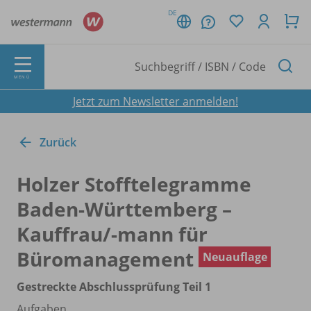
DE
MENÜ
Jetzt zum Newsletter anmelden!
Zurück
Holzer Stofftelegramme
Baden-Württemberg –
Kauffrau/
-mann für
Büromanagement
Neuauflage
Gestreckte Abschlussprüfung Teil 1
Aufgaben