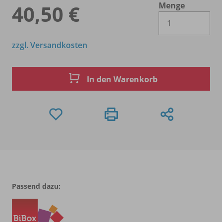
Menge
40,50 €
Es 
zzgl. Versandkosten
In den Warenkorb
Passend dazu: