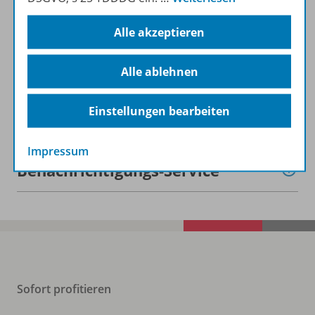
Inhalte
Alle akzeptieren
Zugehörige Produkte
Alle ablehnen
Einstellungen bearbeiten
Ergänzende Materialien
Impressum
Benachrichtigungs-Service
Sofort profitieren