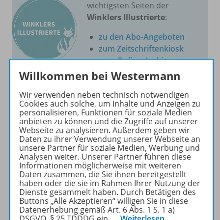
wichtigsten Seiten der
Winklers Illustrierte
:
zu den Abo-Angeboten
zum Zeitschriftenkiosk
zum Online-Archiv
Willkommen bei Westermann
Mehr zur Zeitschrift
Wir verwenden neben technisch notwendigen
Cookies auch solche, um Inhalte und Anzeigen zu
personalisieren, Funktionen für soziale Medien
anbieten zu können und die Zugriffe auf unserer
Webseite zu analysieren. Außerdem geben wir
Daten zu ihrer Verwendung unserer Webseite an
Produktinformationen
unsere Partner für soziale Medien, Werbung und
Analysen weiter. Unserer Partner führen diese
Informationen möglicherweise mit weiteren
Daten zusammen, die Sie ihnen bereitgestellt
haben oder die sie im Rahmen Ihrer Nutzung der
Beschreibung
Dienste gesammelt haben. Durch Betätigen des
Buttons „Alle Akzeptieren“ willigen Sie in diese
Datenerhebung gemäß Art. 6 Abs. 1 S. 1 a)
DSGVO, § 25 TDDDG ein.
…
Weiterlesen