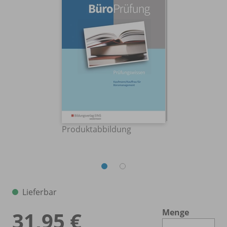
Produktabbildung
Lieferbar
Menge
31,95 €
Es 