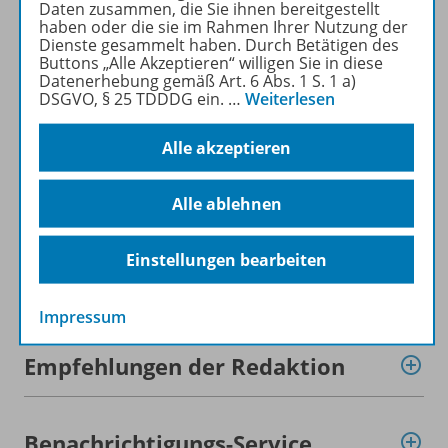
Mehr erfahren
Daten zusammen, die Sie ihnen bereitgestellt
haben oder die sie im Rahmen Ihrer Nutzung der
Dienste gesammelt haben. Durch Betätigen des
Buttons „Alle Akzeptieren“ willigen Sie in diese
Datenerhebung gemäß Art. 6 Abs. 1 S. 1 a)
DSGVO, § 25 TDDDG ein.
…
Weiterlesen
Produktinformationen
Alle akzeptieren
Alle ablehnen
Beschreibung
Einstellungen bearbeiten
Zugehörige Produkte
Impressum
Empfehlungen der Redaktion
Benachrichtigungs-Service