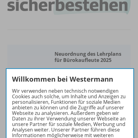
Neuordnung des Lehrplans
für Bürokaufleute 2025
Pünktlich zur Neuordnung
Willkommen bei Westermann
des Lehrplans aktualisieren
wir für Sie unser breites
Wir verwenden neben technisch notwendigen
Portfolio. Es erwarten Sie
Cookies auch solche, um Inhalte und Anzeigen zu
moderne, praxisorientierte
personalisieren, Funktionen für soziale Medien
anbieten zu können und die Zugriffe auf unserer
Lehrwerke
und
Webseite zu analysieren. Außerdem geben wir
umfangreiche
digitale
Daten zu ihrer Verwendung unserer Webseite an
Materialien
.
unsere Partner für soziale Medien, Werbung und
Analysen weiter. Unserer Partner führen diese
Informationen möglicherweise mit weiteren