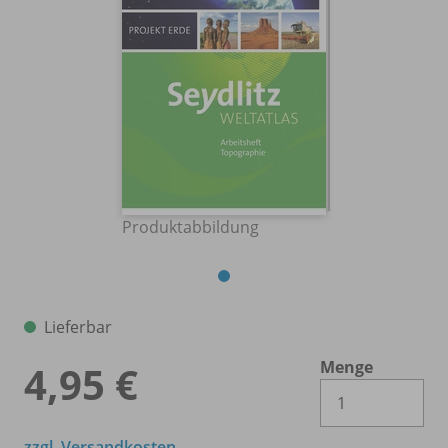
Produktabbildung
Lieferbar
Menge
4,95 €
Es 
zzgl. Versandkosten