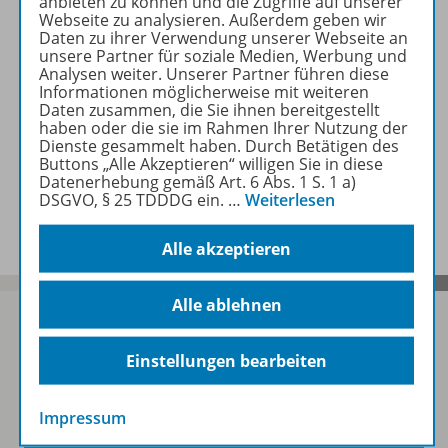
anbieten zu können und die Zugriffe auf unserer
Webseite zu analysieren. Außerdem geben wir
Daten zu ihrer Verwendung unserer Webseite an
Beschreibung
unsere Partner für soziale Medien, Werbung und
Analysen weiter. Unserer Partner führen diese
Informationen möglicherweise mit weiteren
Daten zusammen, die Sie ihnen bereitgestellt
Zugehörige Produkte
haben oder die sie im Rahmen Ihrer Nutzung der
Dienste gesammelt haben. Durch Betätigen des
Buttons „Alle Akzeptieren“ willigen Sie in diese
Datenerhebung gemäß Art. 6 Abs. 1 S. 1 a)
DSGVO, § 25 TDDDG ein.
…
Weiterlesen
Benachrichtigungs-Service
Alle akzeptieren
Alle ablehnen
Einstellungen bearbeiten
Sofort profitieren
Impressum
Zum Newsletter anmelden