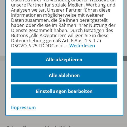
unsere Partner für soziale Medien, Werbung und
Analysen weiter. Unserer Partner führen diese
Zugehörige Produkte
Informationen möglicherweise mit weiteren
Daten zusammen, die Sie ihnen bereitgestellt
haben oder die sie im Rahmen Ihrer Nutzung der
Dienste gesammelt haben. Durch Betätigen des
Benachrichtigungs-Service
Buttons „Alle Akzeptieren“ willigen Sie in diese
Datenerhebung gemäß Art. 6 Abs. 1 S. 1 a)
DSGVO, § 25 TDDDG ein.
…
Weiterlesen
Alle akzeptieren
Alle ablehnen
Sofort profitieren
Einstellungen bearbeiten
Zum Newsletter anmelden
Impressum