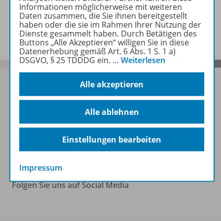
Informationen möglicherweise mit weiteren
Daten zusammen, die Sie ihnen bereitgestellt
Benachrichtigungs-Service
haben oder die sie im Rahmen Ihrer Nutzung der
Dienste gesammelt haben. Durch Betätigen des
Buttons „Alle Akzeptieren“ willigen Sie in diese
Datenerhebung gemäß Art. 6 Abs. 1 S. 1 a)
DSGVO, § 25 TDDDG ein.
…
Weiterlesen
Alle akzeptieren
Sofort profitieren
Alle ablehnen
Einstellungen bearbeiten
Zum Newsletter anmelden
Impressum
Folgen Sie uns auf Social Media