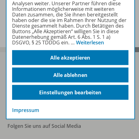
Zugehörige Produkte
Analysen weiter. Unserer Partner führen diese
Informationen möglicherweise mit weiteren
Daten zusammen, die Sie ihnen bereitgestellt
haben oder die sie im Rahmen Ihrer Nutzung der
Benachrichtigungs-Service
Dienste gesammelt haben. Durch Betätigen des
Buttons „Alle Akzeptieren“ willigen Sie in diese
Datenerhebung gemäß Art. 6 Abs. 1 S. 1 a)
DSGVO, § 25 TDDDG ein.
…
Weiterlesen
Alle akzeptieren
Alle ablehnen
Sofort profitieren
Einstellungen bearbeiten
Zum Newsletter anmelden
Impressum
Folgen Sie uns auf Social Media