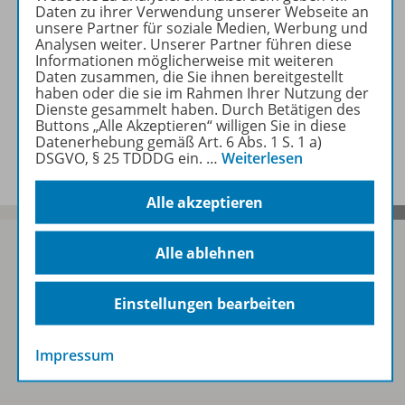
Beschreibung
Daten zu ihrer Verwendung unserer Webseite an
unsere Partner für soziale Medien, Werbung und
Analysen weiter. Unserer Partner führen diese
Informationen möglicherweise mit weiteren
Zugehörige Produkte
Daten zusammen, die Sie ihnen bereitgestellt
haben oder die sie im Rahmen Ihrer Nutzung der
Dienste gesammelt haben. Durch Betätigen des
Buttons „Alle Akzeptieren“ willigen Sie in diese
Benachrichtigungs-Service
Datenerhebung gemäß Art. 6 Abs. 1 S. 1 a)
DSGVO, § 25 TDDDG ein.
…
Weiterlesen
Alle akzeptieren
Alle ablehnen
Sofort profitieren
Einstellungen bearbeiten
Zum Newsletter anmelden
Impressum