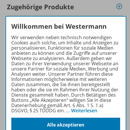
Zugehörige Produkte
Willkommen bei Westermann
Inhaltsverzeichnis
Wir verwenden neben technisch notwendigen
Cookies auch solche, um Inhalte und Anzeigen zu
personalisieren, Funktionen für soziale Medien
Ergänzende Materialien
anbieten zu können und die Zugriffe auf unserer
Webseite zu analysieren. Außerdem geben wir
Daten zu ihrer Verwendung unserer Webseite an
unsere Partner für soziale Medien, Werbung und
Werbematerial
Analysen weiter. Unserer Partner führen diese
Informationen möglicherweise mit weiteren
Daten zusammen, die Sie ihnen bereitgestellt
haben oder die sie im Rahmen Ihrer Nutzung der
Dienste gesammelt haben. Durch Betätigen des
Auch in Paketen erhältlich
Buttons „Alle Akzeptieren“ willigen Sie in diese
Datenerhebung gemäß Art. 6 Abs. 1 S. 1 a)
DSGVO, § 25 TDDDG ein.
…
Weiterlesen
Empfehlungen der Redaktion
Alle akzeptieren