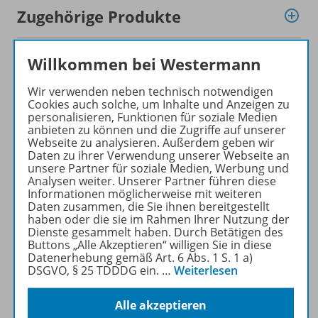
Zugehörige Produkte
Willkommen bei Westermann
Inhaltsverzeichnis
Wir verwenden neben technisch notwendigen
Cookies auch solche, um Inhalte und Anzeigen zu
personalisieren, Funktionen für soziale Medien
Ergänzende Materialien
anbieten zu können und die Zugriffe auf unserer
Webseite zu analysieren. Außerdem geben wir
Daten zu ihrer Verwendung unserer Webseite an
unsere Partner für soziale Medien, Werbung und
Werbematerial
Analysen weiter. Unserer Partner führen diese
Informationen möglicherweise mit weiteren
Daten zusammen, die Sie ihnen bereitgestellt
haben oder die sie im Rahmen Ihrer Nutzung der
Dienste gesammelt haben. Durch Betätigen des
Auch in Paketen erhältlich
Buttons „Alle Akzeptieren“ willigen Sie in diese
Datenerhebung gemäß Art. 6 Abs. 1 S. 1 a)
DSGVO, § 25 TDDDG ein.
…
Weiterlesen
Empfehlungen der Redaktion
Alle akzeptieren