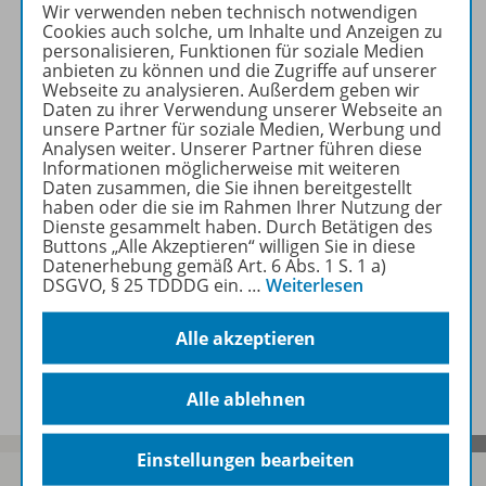
Wir verwenden neben technisch notwendigen
Cookies auch solche, um Inhalte und Anzeigen zu
personalisieren, Funktionen für soziale Medien
anbieten zu können und die Zugriffe auf unserer
Zugehörige Produkte
Webseite zu analysieren. Außerdem geben wir
Daten zu ihrer Verwendung unserer Webseite an
unsere Partner für soziale Medien, Werbung und
Analysen weiter. Unserer Partner führen diese
Inhaltsverzeichnis
Informationen möglicherweise mit weiteren
Daten zusammen, die Sie ihnen bereitgestellt
haben oder die sie im Rahmen Ihrer Nutzung der
Dienste gesammelt haben. Durch Betätigen des
Für Schülerinnen und Schüler:
Buttons „Alle Akzeptieren“ willigen Sie in diese
Datenerhebung gemäß Art. 6 Abs. 1 S. 1 a)
Verstehen, Üben, Testen
DSGVO, § 25 TDDDG ein.
…
Weiterlesen
Alle akzeptieren
Benachrichtigungs-Service
Alle ablehnen
Einstellungen bearbeiten