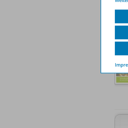
Weite
Impr