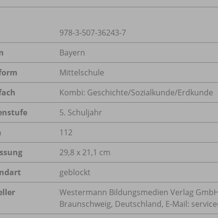
978-3-507-36243-7
n
Bayern
form
Mittelschule
fach
Kombi: Geschichte/Sozialkunde/Erdkunde
enstufe
5. Schuljahr
n
112
ssung
29,8 x 21,1 cm
ndart
geblockt
ller
Westermann Bildungsmedien Verlag GmbH,
Braunschweig, Deutschland, E-Mail: servi