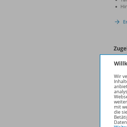
Hi
E
Zuge
Will
Wir v
Inhalt
anbie
analy
Webse
weite
mit w
die s
Betäti
Daten