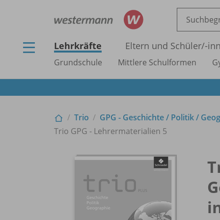
Lehrkräfte
Eltern und Schüler/
-in
Grundschule
Mittlere Schulformen
G
Trio
GPG - Geschichte /
Politik /
Geogr
Trio GPG - Lehrermaterialien 5
T
G
i