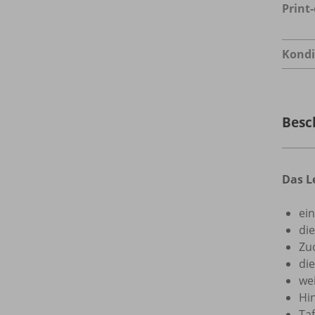
Print
Kondi
Besc
Das L
ein
di
Zu
di
we
Hi
Ta