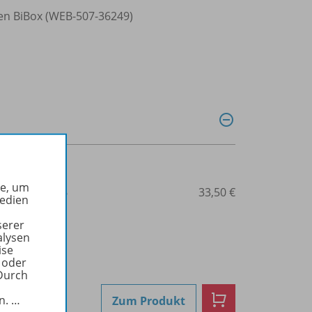
len BiBox (WEB-507-36249)
he, um
3-507-36237-6
33,50 €
Medien
serer
alysen
ise
 oder
Durch
in.
…
Zum Produkt