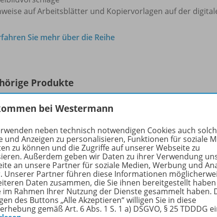
nweise auf Arbeitsblätter und Kopiervorlagen auf der digita
rfahren Sie mehr über die Reihe
hörige Produkte
kommen bei Westermann
Trio GPG - Geschichte /
Politik /
erwenden neben technisch notwendigen Cookies auch solc
Geographie für Mittelschulen in
978-
e und Anzeigen zu personalisieren, Funktionen für soziale 
Bayern - Aktuelle Ausgabe
ten zu können und die Zugriffe auf unserer Webseite zu
sieren. Außerdem geben wir Daten zu ihrer Verwendung un
Schulbuch 5
ite an unsere Partner für soziale Medien, Werbung und An
r. Unserer Partner führen diese Informationen möglicherwe
Lieferbar
eiteren Daten zusammen, die Sie ihnen bereitgestellt haben
ie im Rahmen Ihrer Nutzung der Dienste gesammelt haben. 
gen des Buttons „Alle Akzeptieren“ willigen Sie in diese
erhebung gemäß Art. 6 Abs. 1 S. 1 a) DSGVO, § 25 TDDDG e
Ergänzende Digitalprodukte erhältlich