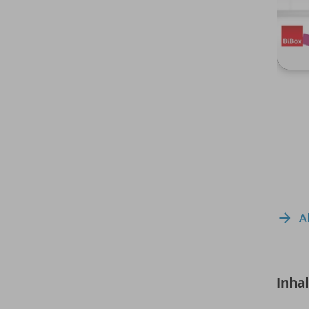
A
Inha