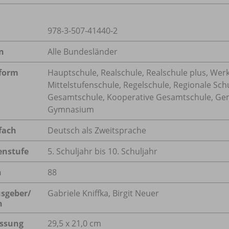
978-3-507-41440-2
n
Alle Bundesländer
form
Hauptschule, Realschule, Realschule plus, Werk
Mittelstufenschule, Regelschule, Regionale Schu
Gesamtschule, Kooperative Gesamtschule, Geme
Gymnasium
fach
Deutsch als Zweitsprache
enstufe
5. Schuljahr bis 10. Schuljahr
n
88
sgeber/
Gabriele Kniffka, Birgit Neuer
n
ssung
29,5 x 21,0 cm