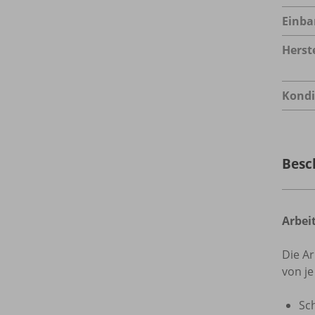
Einba
Herste
Kondi
Besc
Arbei
Die Ar
von je
Sc