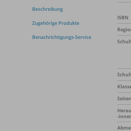
Beschreibung
ISBN
Zugehörige Produkte
Regio
Benachrichtigungs-Service
Schul
Schul
Klass
Seite
Herau
-inne
Abme