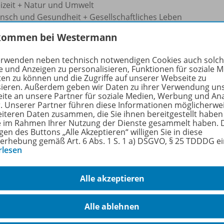
eizeit + Natur und Umwelt
nsch und Gesundheit + Gesellschaftliches Leben
kommen bei Westermann
er Themeneinheit (z. B. Schule + Deutschland entdecken) ar
niveau mit einem der drei Arbeitshefte.
erwenden neben technisch notwendigen Cookies auch solc
e und Anzeigen zu personalisieren, Funktionen für soziale 
nkomplizierter
Einstufungstest
ermöglicht die Auswahl des 
ten zu können und die Zugriffe auf unserer Webseite zu
den Schüler.
sieren. Außerdem geben wir Daten zu ihrer Verwendung un
ite an unsere Partner für soziale Medien, Werbung und An
r. Unserer Partner führen diese Informationen möglicherwe
rfahren Sie mehr über die Reihe
eiteren Daten zusammen, die Sie ihnen bereitgestellt haben
ie im Rahmen Ihrer Nutzung der Dienste gesammelt haben. 
gen des Buttons „Alle Akzeptieren“ willigen Sie in diese
erhebung gemäß Art. 6 Abs. 1 S. 1 a) DSGVO, § 25 TDDDG e
rlesen
hörige Produkte
Alle akzeptieren
INTRO Deutsch als Zweitsprache
Alle ablehnen
Arbeitsheft B1
978-