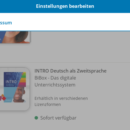
Einstellungen bearbeiten
Freitzeit /
Natur und Umwelt
Lieferbar
essum
INTRO Deutsch als Zweitsprache
BiBox - Das digitale
Unterrichtssystem
Erhältlich in verschiedenen
Lizenzformen
Sofort verfügbar