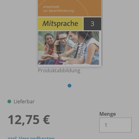
Produktabbildung
Lieferbar
Menge
12,75 €
Es 
zzgl. Versandkosten