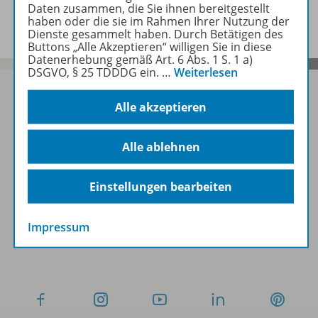
Benachrichtigungs-Service
Daten zusammen, die Sie ihnen bereitgestellt
haben oder die sie im Rahmen Ihrer Nutzung der
Dienste gesammelt haben. Durch Betätigen des
Buttons „Alle Akzeptieren“ willigen Sie in diese
Datenerhebung gemäß Art. 6 Abs. 1 S. 1 a)
DSGVO, § 25 TDDDG ein.
…
Weiterlesen
Alle akzeptieren
Sofort profitieren
Alle ablehnen
Zum Newsletter anmelden
Einstellungen bearbeiten
Impressum
Folgen Sie uns auf Social Media