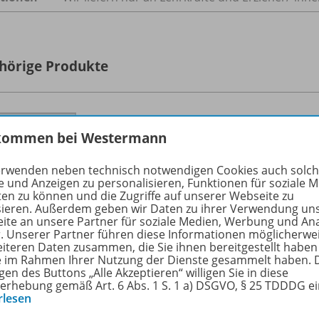
hörige Produkte
Seydlitz Geographie - Aktuelle
kommen bei Westermann
Ausgabe für Gymnasien in Bayern
978-
Schulbuch 7
erwenden neben technisch notwendigen Cookies auch solc
e und Anzeigen zu personalisieren, Funktionen für soziale 
Lieferbar
ten zu können und die Zugriffe auf unserer Webseite zu
sieren. Außerdem geben wir Daten zu ihrer Verwendung un
ite an unsere Partner für soziale Medien, Werbung und An
r. Unserer Partner führen diese Informationen möglicherwe
Ergänzende Digitalprodukte erhältlich
eiteren Daten zusammen, die Sie ihnen bereitgestellt haben
ie im Rahmen Ihrer Nutzung der Dienste gesammelt haben. 
gen des Buttons „Alle Akzeptieren“ willigen Sie in diese
erhebung gemäß Art. 6 Abs. 1 S. 1 a) DSGVO, § 25 TDDDG e
rlesen