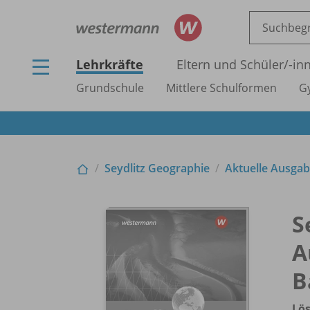
Lehrkräfte
Eltern und Schüler/
-in
Grundschule
Mittlere Schulformen
G
Seydlitz Geographie
Aktuelle Ausgab
S
A
B
Lö