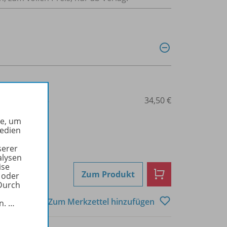
3-507-53282-3
34,50 €
he, um
Medien
serer
alysen
ise
Zum Produkt
 oder
Durch
Zum Merkzettel hinzufügen
in.
…