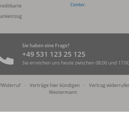
Center
.
reditkarte
ankeinzug
Sie haben eine Frage?
+49 531 ­123 25 125
Sie erreichen uns heute zwischen 08:00 und 17:0
/
Widerruf
·
Verträge hier kündigen
·
Vertrag widerrufe
Westermann