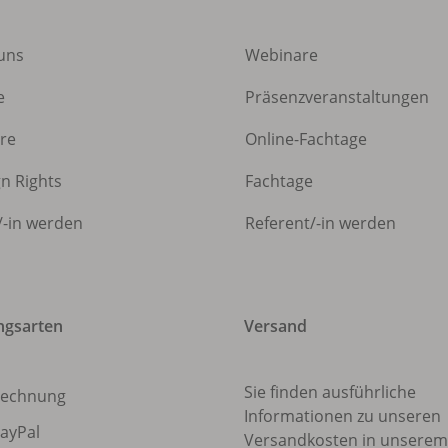
uns
Webinare
e
Präsenzveranstaltungen
ere
Online-Fachtage
gn Rights
Fachtage
/
-in werden
Referent/
-in werden
ngsarten
Versand
Sie finden ausführliche
echnung
Informationen zu unseren
ayPal
Versandkosten in unsere