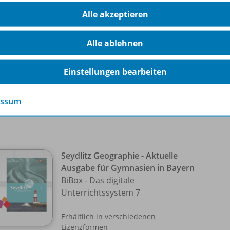
Seydlitz Geographie - Aktuelle
Alle akzeptieren
Ausgabe für Gymnasien in Bayern
978-
Kopiervorlagen 7
Alle ablehnen
Lieferbar
Einstellungen bearbeiten
Nur für ausgewählte Kundengruppen
bestellbar
essum
Seydlitz Geographie - Aktuelle
Ausgabe für Gymnasien in Bayern
BiBox - Das digitale
Unterrichtssystem 7
Erhältlich in verschiedenen
Lizenzformen