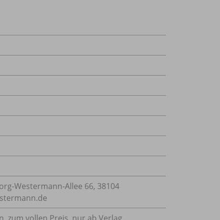
rg-Westermann-Allee 66, 38104
estermann.de
n, zum vollen Preis, nur ab Verlag.