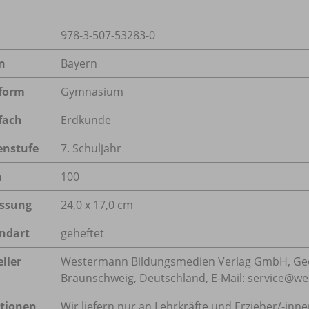
978-3-507-53283-0
n
Bayern
form
Gymnasium
fach
Erdkunde
enstufe
7. Schuljahr
n
100
ssung
24,0 x 17,0 cm
ndart
geheftet
ller
Westermann Bildungsmedien Verlag GmbH, Geo
Braunschweig, Deutschland, E-Mail: service@w
tionen
Wir liefern nur an Lehrkräfte und Erzieher/
-inne