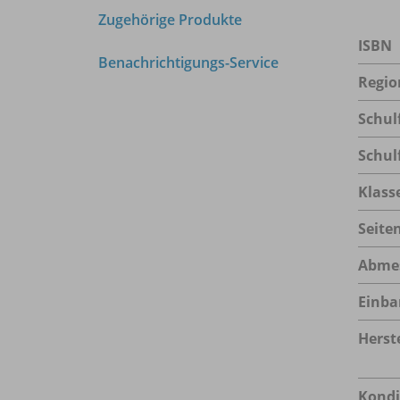
Zugehörige Produkte
ISBN
Benachrichtigungs-Service
Regio
Schul
Schul
Klass
Seite
Abme
Einba
Herste
Kondi