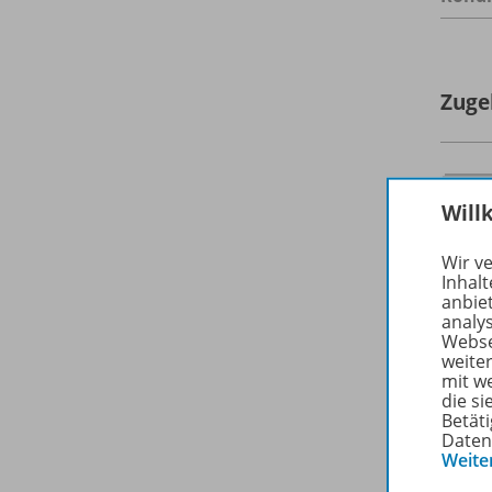
Zuge
Will
Wir v
Inhalt
anbie
analy
Webse
weite
mit w
die s
Betäti
Daten
Weite