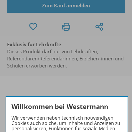
Zum Kauf anmelden
Exklusiv für Lehrkräfte
Dieses Produkt darf nur von Lehrkräften,
Referendaren/Referendarinnen, Erzieher/-innen und
Schulen erworben werden.
Produktinformationen
Willkommen bei Westermann
Wir verwenden neben technisch notwendigen
Cookies auch solche, um Inhalte und Anzeigen zu
Beschreibung
personalisieren, Funktionen für soziale Medien