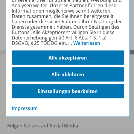
unsere Partner für soziale Medien, Werbung und
Zugehörige Produkte
Analysen weiter. Unserer Partner führen diese
Informationen möglicherweise mit weiteren
Daten zusammen, die Sie ihnen bereitgestellt
haben oder die sie im Rahmen Ihrer Nutzung der
Dienste gesammelt haben. Durch Betätigen des
Benachrichtigungs-Service
Buttons „Alle Akzeptieren“ willigen Sie in diese
Datenerhebung gemäß Art. 6 Abs. 1 S. 1 a)
DSGVO, § 25 TDDDG ein.
…
Weiterlesen
Alle akzeptieren
Alle ablehnen
Sofort profitieren
Einstellungen bearbeiten
Zum Newsletter anmelden
Impressum
Folgen Sie uns auf Social Media