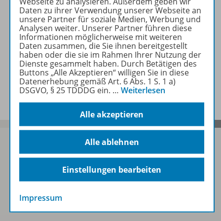
Webseite zu analysieren. Außerdem geben wir
Beschreibung
Daten zu ihrer Verwendung unserer Webseite an
unsere Partner für soziale Medien, Werbung und
Analysen weiter. Unserer Partner führen diese
Informationen möglicherweise mit weiteren
Zugehörige Produkte
Daten zusammen, die Sie ihnen bereitgestellt
haben oder die sie im Rahmen Ihrer Nutzung der
Dienste gesammelt haben. Durch Betätigen des
Buttons „Alle Akzeptieren“ willigen Sie in diese
Datenerhebung gemäß Art. 6 Abs. 1 S. 1 a)
Benachrichtigungs-Service
DSGVO, § 25 TDDDG ein.
…
Weiterlesen
Alle akzeptieren
Alle ablehnen
Sofort profitieren
Einstellungen bearbeiten
Impressum
Zum Newsletter anmelden