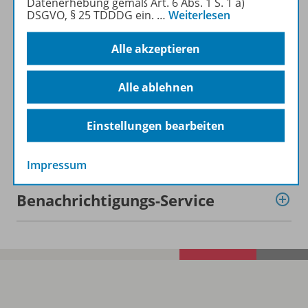
Datenerhebung gemäß Art. 6 Abs. 1 S. 1 a)
DSGVO, § 25 TDDDG ein.
…
Weiterlesen
Planungshilfen
Alle akzeptieren
Alle ablehnen
Digitale Unterrichtsmaterialien
Einstellungen bearbeiten
Empfehlungen der Redaktion
Impressum
Benachrichtigungs-Service