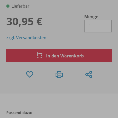
Lieferbar
Menge
30,95 €
Es 
zzgl. Versandkosten
In den Warenkorb
Passend dazu: