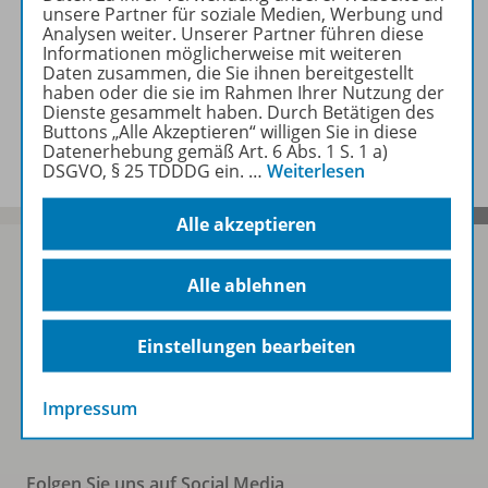
unsere Partner für soziale Medien, Werbung und
Analysen weiter. Unserer Partner führen diese
Zugehörige Produkte
Informationen möglicherweise mit weiteren
Daten zusammen, die Sie ihnen bereitgestellt
haben oder die sie im Rahmen Ihrer Nutzung der
Dienste gesammelt haben. Durch Betätigen des
Benachrichtigungs-Service
Buttons „Alle Akzeptieren“ willigen Sie in diese
Datenerhebung gemäß Art. 6 Abs. 1 S. 1 a)
DSGVO, § 25 TDDDG ein.
…
Weiterlesen
Alle akzeptieren
Alle ablehnen
Sofort profitieren
Einstellungen bearbeiten
Zum Newsletter anmelden
Impressum
Folgen Sie uns auf Social Media