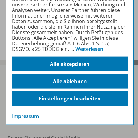
unsere Partner für soziale Medien, Werbung und
Analysen weiter. Unserer Partner führen diese
Zugehörige Produkte
Informationen möglicherweise mit weiteren
Daten zusammen, die Sie ihnen bereitgestellt
haben oder die sie im Rahmen Ihrer Nutzung der
Dienste gesammelt haben. Durch Betätigen des
Benachrichtigungs-Service
Buttons „Alle Akzeptieren“ willigen Sie in diese
Datenerhebung gemäß Art. 6 Abs. 1 S. 1 a)
DSGVO, § 25 TDDDG ein.
…
Weiterlesen
Alle akzeptieren
Alle ablehnen
Sofort profitieren
Einstellungen bearbeiten
Zum Newsletter anmelden
Impressum