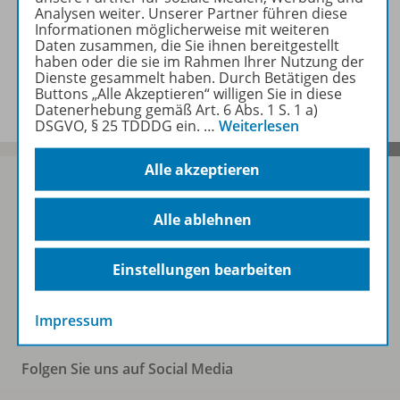
Zugehörige Produkte
Analysen weiter. Unserer Partner führen diese
Informationen möglicherweise mit weiteren
Daten zusammen, die Sie ihnen bereitgestellt
haben oder die sie im Rahmen Ihrer Nutzung der
Benachrichtigungs-Service
Dienste gesammelt haben. Durch Betätigen des
Buttons „Alle Akzeptieren“ willigen Sie in diese
Datenerhebung gemäß Art. 6 Abs. 1 S. 1 a)
DSGVO, § 25 TDDDG ein.
…
Weiterlesen
Alle akzeptieren
Alle ablehnen
Sofort profitieren
Einstellungen bearbeiten
Zum Newsletter anmelden
Impressum
Folgen Sie uns auf Social Media