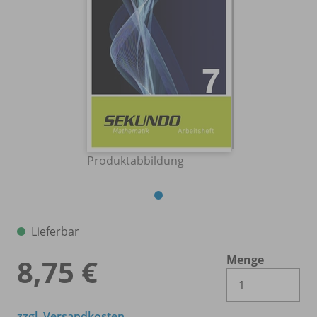
Produktabbildung
Lieferbar
Menge
8,75 €
Es 
zzgl. Versandkosten