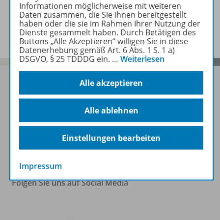
Informationen möglicherweise mit weiteren
Daten zusammen, die Sie ihnen bereitgestellt
Benachrichtigungs-Service
haben oder die sie im Rahmen Ihrer Nutzung der
Dienste gesammelt haben. Durch Betätigen des
Buttons „Alle Akzeptieren“ willigen Sie in diese
Datenerhebung gemäß Art. 6 Abs. 1 S. 1 a)
DSGVO, § 25 TDDDG ein.
…
Weiterlesen
Alle akzeptieren
Sofort profitieren
Alle ablehnen
Einstellungen bearbeiten
Zum Newsletter anmelden
Impressum
Folgen Sie uns auf Social Media