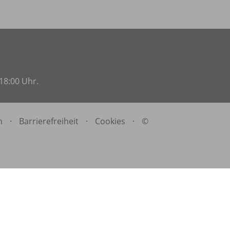
18:00 Uhr.
n
·
Barrierefreiheit
·
Cookies
·
©