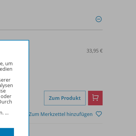
3-507-88314-7
33,95 €
he, um
Medien
serer
alysen
ise
 oder
Zum Produkt
Durch
in.
…
Zum Merkzettel hinzufügen