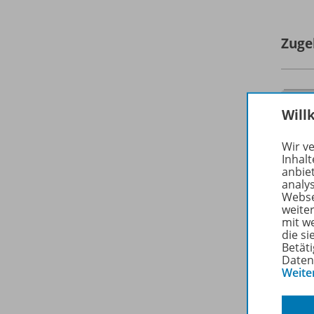
Zuge
Will
Wir v
Inhalt
anbie
analy
Webse
weite
mit w
die s
Betäti
Daten
Weite