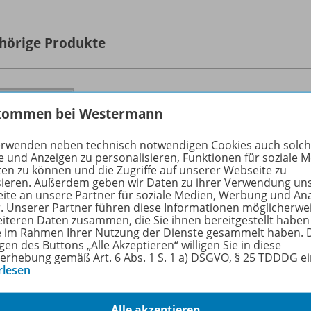
hörige Produkte
Elemente der Mathematik SI
kommen bei Westermann
Ausgabe 2016 für Berlin /
978-
Brandenburg
erwenden neben technisch notwendigen Cookies auch solc
Schulbuch 8
e und Anzeigen zu personalisieren, Funktionen für soziale 
ten zu können und die Zugriffe auf unserer Webseite zu
Lieferbar
sieren. Außerdem geben wir Daten zu ihrer Verwendung un
ite an unsere Partner für soziale Medien, Werbung und An
r. Unserer Partner führen diese Informationen möglicherwe
eiteren Daten zusammen, die Sie ihnen bereitgestellt haben
Ergänzende Digitalprodukte erhältlich
ie im Rahmen Ihrer Nutzung der Dienste gesammelt haben. 
gen des Buttons „Alle Akzeptieren“ willigen Sie in diese
erhebung gemäß Art. 6 Abs. 1 S. 1 a) DSGVO, § 25 TDDDG e
rlesen
Elemente der Mathematik SI
Alle akzeptieren