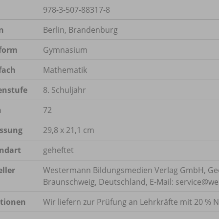
978-3-507-88317-8
n
Berlin, Brandenburg
form
Gymnasium
fach
Mathematik
enstufe
8. Schuljahr
n
72
ssung
29,8 x 21,1 cm
ndart
geheftet
ller
Westermann Bildungsmedien Verlag GmbH, Geo
Braunschweig, Deutschland, E-Mail: service@w
tionen
Wir liefern zur Prüfung an Lehrkräfte mit 20 % N