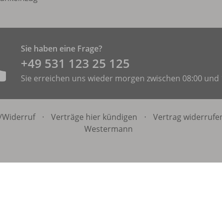
Sie haben eine Frage?
+49 531 ­123 25 125
Sie erreichen uns wieder morgen zwischen 08:00 und 
/
Widerruf
·
Verträge hier kündigen
·
Vertrag widerrufe
Westermann