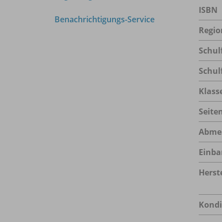
ISBN
Benachrichtigungs-Service
Regio
Schul
Schul
Klass
Seite
Abme
Einba
Herste
Kondi