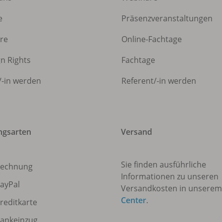
e
Präsenzveranstaltungen
ere
Online-Fachtage
gn Rights
Fachtage
/
-in werden
Referent/
-in werden
ngsarten
Versand
Sie finden ausführliche
echnung
Informationen zu unseren
ayPal
Versandkosten in unsere
Center
.
reditkarte
ankeinzug