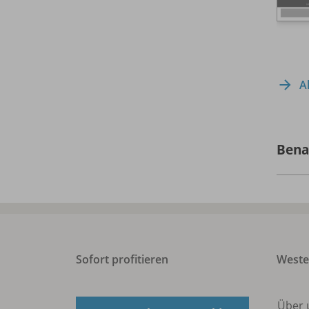
A
Bena
Sofort profitieren
West
Über 