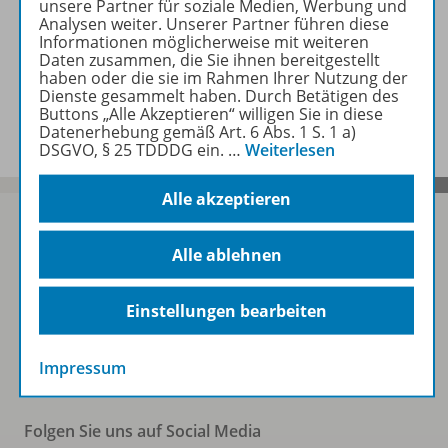
unsere Partner für soziale Medien, Werbung und
Analysen weiter. Unserer Partner führen diese
Zugehörige Produkte
Informationen möglicherweise mit weiteren
Daten zusammen, die Sie ihnen bereitgestellt
haben oder die sie im Rahmen Ihrer Nutzung der
Dienste gesammelt haben. Durch Betätigen des
Benachrichtigungs-Service
Buttons „Alle Akzeptieren“ willigen Sie in diese
Datenerhebung gemäß Art. 6 Abs. 1 S. 1 a)
DSGVO, § 25 TDDDG ein.
…
Weiterlesen
Alle akzeptieren
Alle ablehnen
Sofort profitieren
Einstellungen bearbeiten
Zum Newsletter anmelden
Impressum
Folgen Sie uns auf Social Media