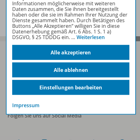
Informationen möglicherweise mit weiteren
Daten zusammen, die Sie ihnen bereitgestellt
Benachrichtigungs-Service
haben oder die sie im Rahmen Ihrer Nutzung der
Dienste gesammelt haben. Durch Betätigen des
Buttons „Alle Akzeptieren“ willigen Sie in diese
Datenerhebung gemäß Art. 6 Abs. 1 S. 1 a)
DSGVO, § 25 TDDDG ein.
…
Weiterlesen
Alle akzeptieren
Sofort profitieren
Alle ablehnen
Zum Newsletter anmelden
Einstellungen bearbeiten
Impressum
Folgen Sie uns auf Social Media