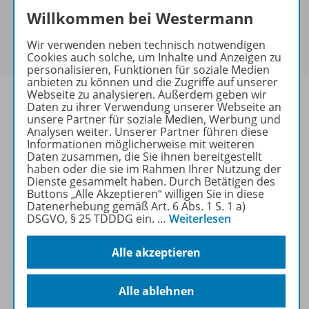
Exklusiv für Lehrkräfte
Willkommen bei Westermann
Dieses Produkt darf nur von Lehrkräften,
Referendaren/Referendarinnen, Erzieher/-innen und
Wir verwenden neben technisch notwendigen
Schulen erworben werden.
Cookies auch solche, um Inhalte und Anzeigen zu
personalisieren, Funktionen für soziale Medien
anbieten zu können und die Zugriffe auf unserer
Webseite zu analysieren. Außerdem geben wir
Daten zu ihrer Verwendung unserer Webseite an
unsere Partner für soziale Medien, Werbung und
Analysen weiter. Unserer Partner führen diese
Produktinformationen
Informationen möglicherweise mit weiteren
Daten zusammen, die Sie ihnen bereitgestellt
haben oder die sie im Rahmen Ihrer Nutzung der
Dienste gesammelt haben. Durch Betätigen des
Beschreibung
Buttons „Alle Akzeptieren“ willigen Sie in diese
Datenerhebung gemäß Art. 6 Abs. 1 S. 1 a)
DSGVO, § 25 TDDDG ein.
…
Weiterlesen
Zugehörige Produkte
Alle akzeptieren
Alle ablehnen
Benachrichtigungs-Service