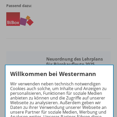
Passend dazu:
Neuordnung des Lehrplans
für Bürokaufleute 2025
Willkommen bei Westermann
Pünktlich zur Neuordnung
des Lehrplans aktualisieren
Wir verwenden neben technisch notwendigen
wir für Sie unser breites
Cookies auch solche, um Inhalte und Anzeigen zu
Portfolio. Es erwarten Sie
personalisieren, Funktionen für soziale Medien
anbieten zu können und die Zugriffe auf unserer
moderne, praxisorientierte
Webseite zu analysieren. Außerdem geben wir
Lehrwerke
und
Daten zu ihrer Verwendung unserer Webseite an
umfangreiche
digitale
unsere Partner für soziale Medien, Werbung und
Analysen weiter. Unserer Partner führen diese