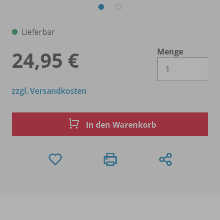
Lieferbar
Menge
24,95 €
Es 
zzgl. Versandkosten
In den Warenkorb