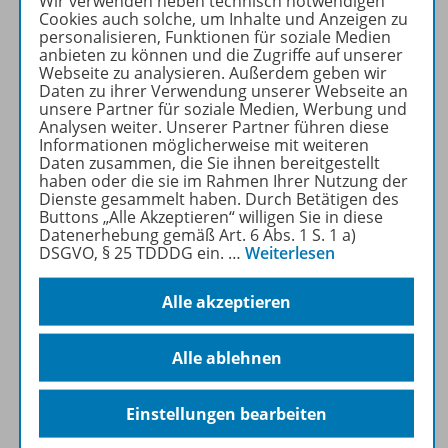
Wir verwenden neben technisch notwendigen
neuen Reihenkonzepten,
Cookies auch solche, um Inhalte und Anzeigen zu
passgenauen Lehrwerken
personalisieren, Funktionen für soziale Medien
anbieten zu können und die Zugriffe auf unserer
und dem neuen Lehrplan
Webseite zu analysieren. Außerdem geben wir
erhalten Sie auf unserer
Daten zu ihrer Verwendung unserer Webseite an
Sonderseite!
unsere Partner für soziale Medien, Werbung und
Analysen weiter. Unserer Partner führen diese
Informationen möglicherweise mit weiteren
Zur Sonderseite
Daten zusammen, die Sie ihnen bereitgestellt
haben oder die sie im Rahmen Ihrer Nutzung der
Dienste gesammelt haben. Durch Betätigen des
Buttons „Alle Akzeptieren“ willigen Sie in diese
Datenerhebung gemäß Art. 6 Abs. 1 S. 1 a)
DSGVO, § 25 TDDDG ein.
…
Weiterlesen
Produktinformationen
Alle akzeptieren
Alle ablehnen
Beschreibung
Einstellungen bearbeiten
Zugehörige Produkte